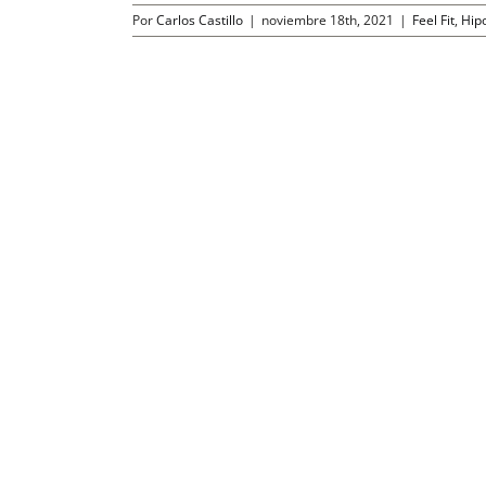
Por
Carlos Castillo
|
noviembre 18th, 2021
|
Feel Fit
,
Hip
mina que
finamiento.