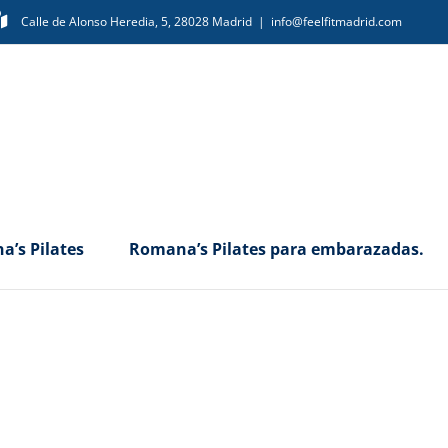
Calle de Alonso Heredia, 5, 28028 Madrid
|
info@feelfitmadrid.com
’s Pilates
Romana’s Pilates para embarazadas.